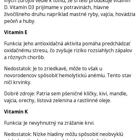
iných zdrojov vedie k tomu, že si telo produkuje vitamín
D. Vitamín D3 prijímame v potravinách, hlavne
živočíšneho druhu napríklad mastné ryby, vajcia, hovädzia
pečeň a huby.
Vitamín E
Funkcia: Jeho antioxidačná aktivita pomáha predchádzať
oxidačnému stresu, čo zvyšuje riziko rozsiahlych zápalov
a rôznych chorôb.
Nedostatok: Je to zriedkavé, môže to však u
novorodencov spôsobiť hemolytickú anémiu. Tento stav
ničí krvinky.
Dobré zdroje: Patria sem pšeničné klíčky, kivi, mandle,
vajcia, orechy, listová zelenina a rastlinné oleje.
Vitamín K
Funkcia: Je nevyhnutný na zrážanie krvi.
Nedostatok: Nízke hladiny môžu spôsobiť neobvyklú