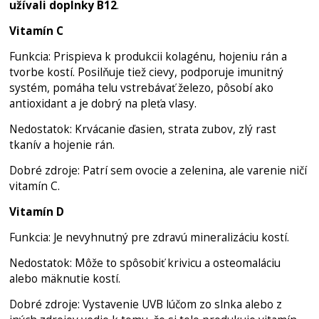
užívali doplnky B12
.
Vitamín C
Funkcia: Prispieva k produkcii kolagénu, hojeniu rán a
tvorbe kostí. Posilňuje tiež cievy, podporuje imunitný
systém, pomáha telu vstrebávať železo, pôsobí ako
antioxidant a je dobrý na pleť
a vlasy.
Nedostatok: Krvácanie ďasien, strata zubov, zlý rast
tkanív a hojenie rán.
Dobré zdroje: Patrí sem ovocie a zelenina, ale varenie ničí
vitamín C.
Vitamín D
Funkcia: Je nevyhnutný pre zdravú mineralizáciu kostí.
Nedostatok: Môže to spôsobiť krivicu a osteomaláciu
alebo mäknutie kostí.
Dobré zdroje: Vystavenie UVB lúčom zo slnka alebo z