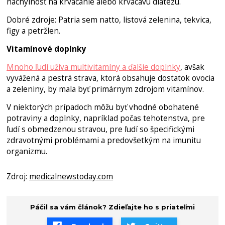
náchylnosť na krvácanie alebo krvácavú diatézu.
Dobré zdroje: Patria sem natto, listová zelenina, tekvica,
figy a petržlen.
Vitamínové doplnky
Mnoho ľudí užíva multivitamíny a ďalšie doplnky
, avšak
vyvážená a pestrá strava, ktorá obsahuje dostatok ovocia
a zeleniny, by mala byť primárnym zdrojom vitamínov.
V niektorých prípadoch môžu byť vhodné obohatené
potraviny a doplnky, napríklad počas tehotenstva, pre
ľudí s obmedzenou stravou, pre ľudí so špecifickými
zdravotnými problémami a predovšetkým na imunitu
organizmu.
Zdroj:
medicalnewstoday.com
Páčil sa vám článok? Zdieľajte ho s priateľmi