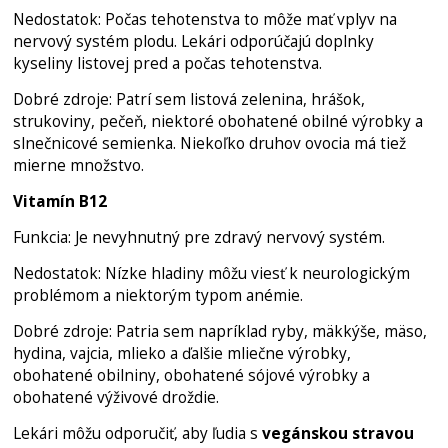
Nedostatok: Počas tehotenstva to môže mať vplyv na
nervový systém plodu. Lekári odporúčajú doplnky
kyseliny listovej pred a počas tehotenstva.
Dobré zdroje: Patrí sem listová zelenina, hrášok,
strukoviny, pečeň, niektoré obohatené obilné výrobky a
slnečnicové semienka. Niekoľko druhov ovocia má tiež
mierne množstvo.
Vitamín B12
Funkcia: Je nevyhnutný pre zdravý nervový systém.
Nedostatok: Nízke hladiny môžu viesť k neurologickým
problémom a niektorým typom anémie.
Dobré zdroje: Patria sem napríklad ryby, mäkkýše, mäso,
hydina, vajcia, mlieko a ďalšie mliečne výrobky,
obohatené obilniny, obohatené sójové výrobky a
obohatené výživové droždie.
Lekári môžu odporučiť, aby ľudia s
vegánskou stravou