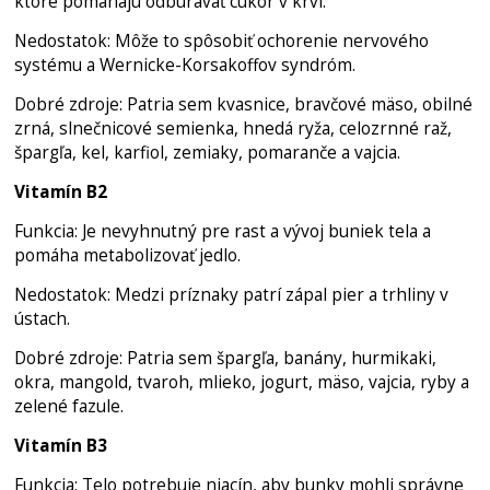
ktoré pomáhajú odbúravať cukor v krvi.
Nedostatok: Môže to spôsobiť ochorenie nervového
systému a Wernicke-Korsakoffov syndróm.
Dobré zdroje: Patria sem kvasnice, bravčové mäso, obilné
zrná, slnečnicové semienka, hnedá ryža, celozrnné raž,
špargľa, kel, karfiol, zemiaky, pomaranče a vajcia.
Vitamín B2
Funkcia: Je nevyhnutný pre rast a vývoj buniek tela a
pomáha metabolizovať jedlo.
Nedostatok: Medzi príznaky patrí zápal pier a trhliny v
ústach.
Dobré zdroje: Patria sem špargľa, banány, hurmikaki,
okra, mangold, tvaroh, mlieko, jogurt, mäso, vajcia, ryby a
zelené fazule.
Vitamín B3
Funkcia: Telo potrebuje niacín, aby bunky mohli správne