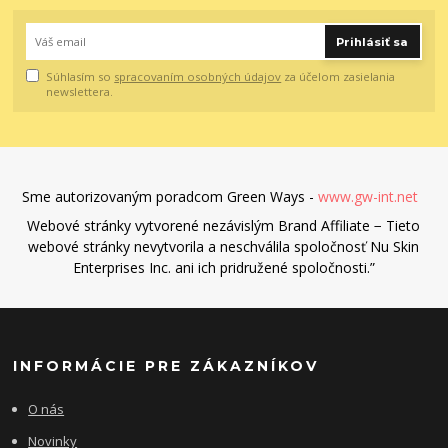
Prihlásiť sa
Súhlasím so
spracovaním osobných údajov
za účelom zasielania
newslettera.
Sme autorizovaným poradcom Green Ways -
www.gw-int.net
Webové stránky vytvorené nezávislým Brand Affiliate − Tieto
webové stránky nevytvorila a neschválila spoločnosť Nu Skin
Enterprises Inc. ani ich pridružené spoločnosti.”
INFORMÁCIE PRE ZÁKAZNÍKOV
O nás
Novinky