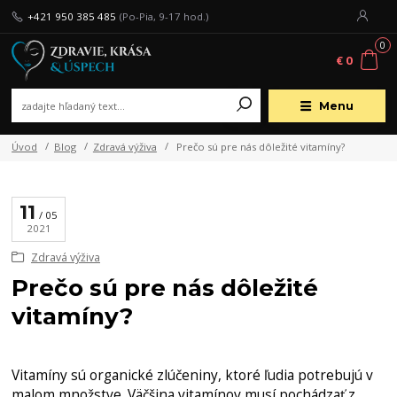
+421 950 385 485
(Po-Pia, 9-17 hod.)
0
€ 0
Menu
Úvod
Blog
Zdravá výživa
Prečo sú pre nás dôležité vitamíny?
11
05
2021
Zdravá výživa
Prečo sú pre nás dôležité
vitamíny?
Vitamíny sú organické zlúčeniny, ktoré ľudia potrebujú v
malom množstve. Väčšina vitamínov musí pochádzať z