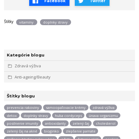
Facebook
Twitter
Štítky
vitamíny
doplnky stravy
Kategórie blogu
Zdravá výživa
Anti-ageing/Beauty
Štítky blogu
prevencia rakoviny
samoopaľovacie krémy
zdravá výživa
detox
doplnky stravy
huba cordyceps
únava organizmu
posilnenie imunity
antioxidanty
zelený čaj
cholesterol
zelený čaj na akné
bioginko
zlepšenie pamäte