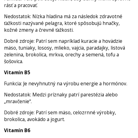
rásť a pracovať.
Nedostatok: Nízka hladina má za následok zdravotné
ťažkosti nazývané pelagra, ktoré spôsobujú hnačky,
kožné zmeny a črevné ťažkosti.
Dobré zdroje: Patrí sem napríklad kuracie a hovädzie
mäso, tuniaky, lososy, mlieko, vajcia, paradajky, listová
zelenina, brokolica, mrkva, orechy a semená, tofu a
šošovica.
Vitamín B5
Funkcia: Je nevyhnutný na výrobu energie a hormónov.
Nedostatok: Medzi príznaky patrí parestézia alebo
„mravčenie“.
Dobré zdroje: Patrí sem mäso, celozrnné výrobky,
brokolica, avokádo a jogurt.
Vitamín B6