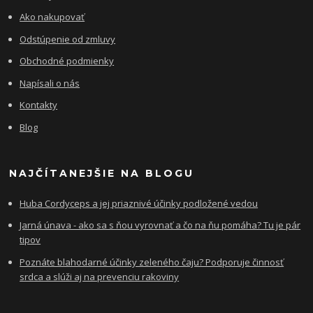
Ako nakupovať
Odstúpenie od zmluvy
Obchodné podmienky
Napísali o nás
Kontakty
Blog
NAJČÍTANEJŠIE NA BLOGU
Huba Cordyceps a jej priaznivé účinky podložené vedou
Jarná únava - ako sa s ňou vyrovnať a čo na ňu pomáha? Tu je pár
tipov
Poznáte blahodarné účinky zeleného čaju? Podporuje činnosť
srdca a slúži aj na prevenciu rakoviny