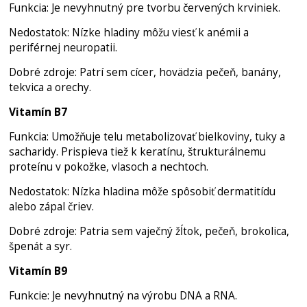
Funkcia: Je nevyhnutný pre tvorbu červených krviniek.
Nedostatok: Nízke hladiny môžu viesť k anémii a
periférnej neuropatii.
Dobré zdroje: Patrí sem cícer, hovädzia pečeň, banány,
tekvica a orechy.
Vitamín B7
Funkcia: Umožňuje telu metabolizovať bielkoviny, tuky a
sacharidy. Prispieva tiež k keratínu, štrukturálnemu
proteínu v pokožke, vlasoch a nechtoch.
Nedostatok: Nízka hladina môže spôsobiť dermatitídu
alebo zápal čriev.
Dobré zdroje: Patria sem vaječný žĺtok, pečeň, brokolica,
špenát a syr.
Vitamín B9
Funkcie: Je nevyhnutný na výrobu DNA a RNA.