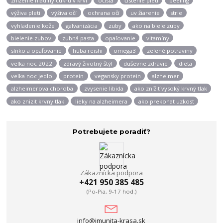
zníženie hladiny cukru v krvi
očista
čistenie pleti
peeling
výživa pleti
výživa očí
ochrana očí
uv žiarenie
strie
vyhladenie kože
galvanizácia
zuby
ako na biele zuby
bielenie zubov
zubná pasta
opaľovanie
vitamíny
slnko a opaľovanie
huba reishi
omega3
zelené potraviny
velka noc 2022
zdravý životný štýl
duševne zdravie
dieta
velka noc jedlo
protein
vegansky protein
alzheimer
alzheimerova choroba
zvysenie libida
ako znížiť vysoký krvný tlak
ako znizit krvny tlak
lieky na alzheimera
ako prekonat uzkost
Potrebujete poradiť?
Zákaznícka podpora
+421 950 385 485
(Po-Pia, 9-17 hod.)
info@imunita-krasa.sk