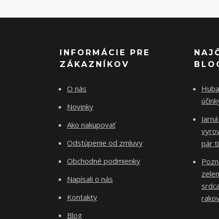
INFORMÁCIE PRE
NAJ
ZÁKAZNÍKOV
BLO
O nás
Huba 
účin
Novinky
Jarná
Ako nakupovať
vyro
Odstúpenie od zmluvy
pár t
Obchodné podmienky
Pozn
zelen
Napísali o nás
srdca
Kontakty
rakov
Blog