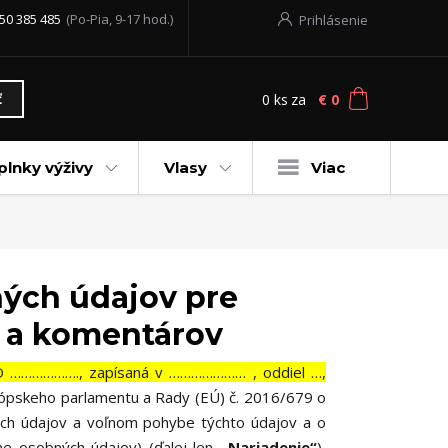
50 385 485
(Po-Pia, 9-17 hod.)
Prihlásenie
0
ks
za
€ 0
ť
plnky výživy
Vlasy
Viac
ých údajov pre
v a komentárov
ČO ………………., zapísaná v ………………… , oddiel …,
urópskeho parlamentu a Rady (EÚ) č. 2016/679 o
ých údajov a voľnom pohybe týchto údajov a o
ne osobných údajov) (ďalej len
„Nariadenie“
),