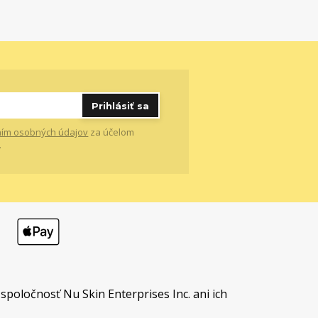
Prihlásiť sa
ím osobných údajov
za účelom
.
t
spoločnosť Nu Skin Enterprises Inc. ani ich