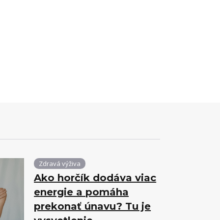
Zdravá výživa
Ako horčík dodáva viac
energie a pomáha
prekonať únavu? Tu je