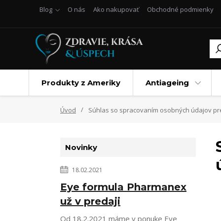
Blog
O nás
Ako nakupovať
Obchodné podmienky
Produkty z Ameriky
Antiageing
Úvod
Súhlas so spracovaním osobných údajov pre
Novinky
18.02.2021
Eye formula Pharmanex
už v predaji
Od 18.2.2021 máme v ponuke Eye