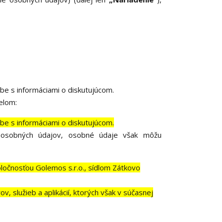
e s informáciami o diskutujúcom.
elom:
e s informáciami o diskutujúcom.
 osobných údajov, osobné údaje však môžu
ločnosťou Golemos s.r.o., sídlom Zátkovo
, služieb a aplikácií, ktorých však v súčasnej