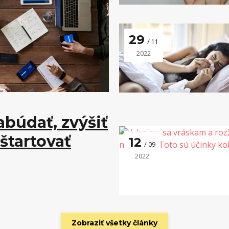
29
11
2022
abúdať, zvýšiť
štartovať
12
09
2022
Zobraziť všetky články