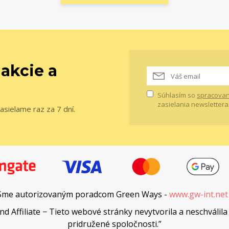
 akcie a
Súhlasím so
spracovan
zasielania newslettera
asielame raz za 7 dní.
Sme autorizovaným poradcom Green Ways -
www.gw-int.ne
Affiliate − Tieto webové stránky nevytvorila a neschválila 
pridružené spoločnosti.”