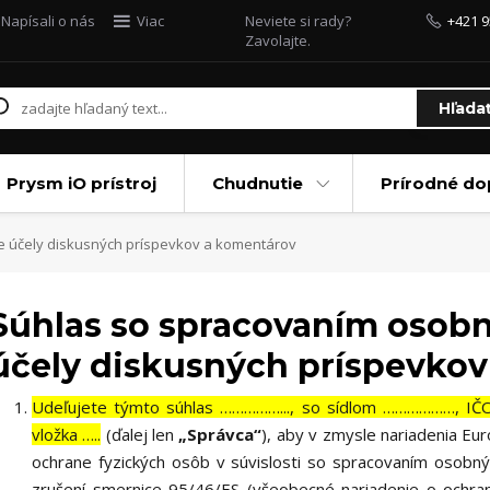
Napísali o nás
Viac
Neviete si rady?
+421 9
Zavolajte.
Hľada
Prysm iO prístroj
Chudnutie
Prírodné do
 účely diskusných príspevkov a komentárov
Súhlas so spracovaním osobn
účely diskusných príspevko
Udeľujete týmto súhlas ……………..., so sídlom ………………, I
vložka …..
(ďalej len
„Správca“
), aby v zmysle nariadenia E
ochrane fyzických osôb v súvislosti so spracovaním osobn
zrušení smernice 95/46/ES (všeobecné nariadenie o ochra