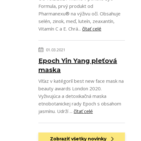
Formula, prvý produkt od
Pharmanexu® na výživu očí. Obsahuje
selén, zinok, meď, luteín, zeaxantín,
Vitamín C a E. Chrá...
čítať celé
01.03.2021
Epoch Yin Yang pleťová
maska
Víťaz v katégoríí best new face mask na
beauty awards London 2020.
Vyživujúca a detoxikačná maska
etnobotanickej rady Epoch s obsahom
jasmínu. Udrží ...
čítať celé
Zobraziť všetky novinky