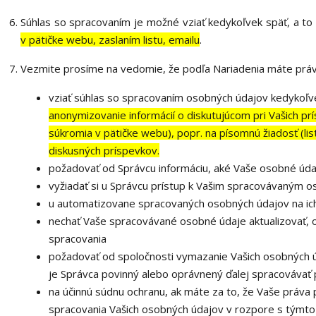
Súhlas so spracovaním je možné vziať kedykoľvek späť, a t
v pätičke webu, zaslaním listu, emailu
.
Vezmite prosíme na vedomie, že podľa Nariadenia máte práv
vziať súhlas so spracovaním osobných údajov kedykoľve
anonymizovanie informácií o diskutujúcom pri Vašich pr
súkromia v pätičke webu), popr. na písomnú žiadosť (li
diskusných príspevkov.
požadovať od Správcu informáciu, aké Vaše osobné úda
vyžiadať si u Správcu prístup k Vašim spracovávaným 
u automatizovane spracovaných osobných údajov na ich
nechať Vaše spracovávané osobné údaje aktualizovať, 
spracovania
požadovať od spoločnosti vymazanie Vašich osobných ú
je Správca povinný alebo oprávnený ďalej spracovávať 
na účinnú súdnu ochranu, ak máte za to, že Vaše práva 
spracovania Vašich osobných údajov v rozpore s týmt