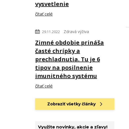
vysvetlenie
čítať celé
Zdravá výživa
29.11.2022
Zimné obdobie prináša
časté chrípky a
prechladnutia. Tu je 6
tipov na posilnenie
imunitného systému
čítať celé
Zobraziť všetky články
Využite novinky, akcie a zľavy!