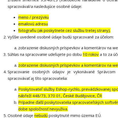
spracovával/a nasledujúce osobné údaje:
meno / prezývku
emailovú adresu
fotografiu (ak poskytnete cez službu tretej strany).
Vyššie uvedené osobné údaje budú spracované za účelom:
zobrazenie diskusných príspevkov a komentárov na web
Súhlas na spracovanie udeľujete po dobu
10 rokov
a to za úč
zobrazenie diskusných príspevkov a komentárov na web
Spracovanie osobných údajov je vykonávané Správcom
spracovávať aj títo spracovatelia:
Poskytovateľ služby Eshop-rychlo, prevádzkovanej spo
nábřeží 448/73, 370 01, České Budějovice, ČR
Prípadne ďalší poskytovatelia spracovateľských softvérov
dobe spoločnosť nevyužíva.
Osobné údaje
nebudú
poskytnuté mimo územia EÚ.