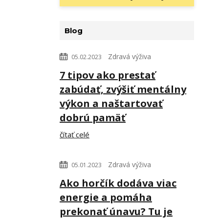
Blog
Zdravá výživa
05.02.2023
7 tipov ako prestať
zabúdať, zvýšiť mentálny
výkon a naštartovať
dobrú pamäť
čítať celé
Zdravá výživa
05.01.2023
Ako horčík dodáva viac
energie a pomáha
prekonať únavu? Tu je