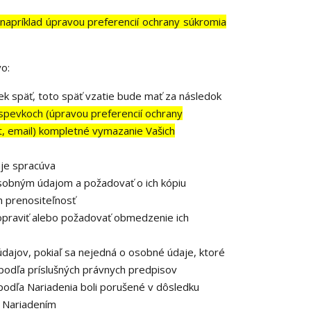
o
napríklad úpravou preferencií ochrany súkromia
o:
k späť, toto späť vzatie bude mať za následok
íspevkoch (úpravou preferencií ochrany
st, email) kompletné vymazanie Vašich
je spracúva
osobným údajom a požadovať o ich kópiu
 prenositeľnosť
opraviť alebo požadovať obmedzenie ich
dajov, pokiaľ sa nejedná o osobné údaje, ktoré
podľa príslušných právnych predpisov
podľa Nariadenia boli porušené v dôsledku
o Nariadením