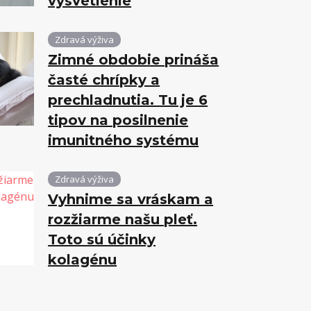
vysvetlenie
Zdravá výživa
Zimné obdobie prináša
časté chrípky a
prechladnutia. Tu je 6
tipov na posilnenie
imunitného systému
Zdravá výživa
Vyhnime sa vráskam a
rozžiarme našu pleť.
Toto sú účinky
kolagénu