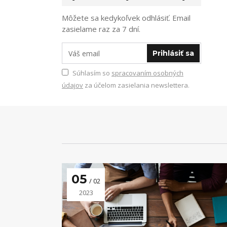
Môžete sa kedykoľvek odhlásiť. Email
zasielame raz za 7 dní.
Prihlásiť sa
Súhlasím so
spracovaním osobných
údajov
za účelom zasielania newslettera.
05
02
2023