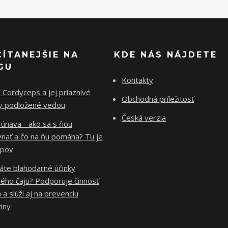
ČÍTANEJŠIE NA
KDE NÁS NÁJDETE
GU
Kontakty
Cordyceps a jej priaznivé
Obchodná príležitosť
ky podložené vedou
Česká verzia
 únava - ako sa s ňou
vnať a čo na ňu pomáha? Tu je
ipov
áte blahodarné účinky
ého čaju? Podporuje činnosť
 a slúži aj na prevenciu
iny