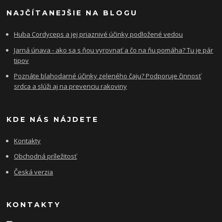
NAJČÍTANEJŠIE NA BLOGU
Huba Cordyceps a jej priaznivé účinky podložené vedou
Jarná únava - ako sa s ňou vyrovnať a čo na ňu pomáha? Tu je pár
tipov
Poznáte blahodarné účinky zeleného čaju? Podporuje činnosť
srdca a slúži aj na prevenciu rakoviny
KDE NÁS NÁJDETE
Kontakty
Obchodná príležitosť
Česká verzia
KONTAKTY