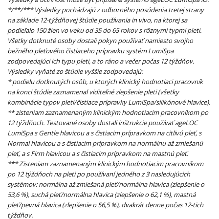
*/**/*** Výsledky pochádzajú z odborného posúdenia tretej strany
na základe 12-týždňovej štúdie používania in vivo, na ktorej sa
podieľalo 150 žien vo veku od 35 do 65 rokov s rôznymi typmi pleti.
Všetky dotknuté osoby dostali pokyn používať namiesto svojho
bežného pleťového čistiaceho prípravku systém LumiSpa
zodpovedajúci ich typu pleti, a to ráno a večer počas 12 týždňov.
Výsledky vyňaté zo štúdie vyššie zodpovedajú:
* podielu dotknutých osôb, u ktorých klinický hodnotiaci pracovník
na konci štúdie zaznamenal viditeľné zlepšenie pleti (všetky
kombinácie typov pleti/čistiace prípravky LumiSpa/silikónové hlavice).
** zisteniam zaznamenaným klinickým hodnotiacim pracovníkom po
12 týždňoch. Testované osoby dostali inštrukcie používať ageLOC
LumiSpa s Gentle hlavicou a s čistiacim prípravkom na citlivú pleť, s
Normal hlavicou a s čistiacim prípravkom na normálnu až zmiešanú
pleť, a s Firm hlavicou a s čistiacim prípravkom na mastnú pleť.
*** Zisteniam zaznamenaným klinickým hodnotiacim pracovníkom
po 12 týždňoch na pleti po používaní jedného z 3 nasledujúcich
systémov: normálna až zmiešaná pleť/normálna hlavica (zlepšenie o
53,6 %), suchá pleť/normálna hlavica (zlepšenie o 62,1 %), mastná
pleť/pevná hlavica (zlepšenie o 56,5 %), dvakrát denne počas 12-tich
týždňov.