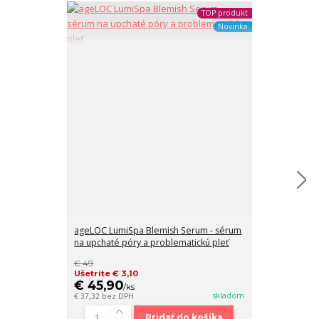
TOP produkt
Novinka
ageLOC LumiSpa Blemish Serum - sérum
na upchaté póry a problematickú pleť
Here You Glow
€ 49
€ 34
Ušetríte € 3,10
Ušetríte € 4,
€ 45,90
€ 29,90
/
ks
/
k
skladom
€ 37,32
bez DPH
€ 24,31
bez DP
Pridať do košíka