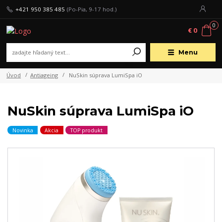
+421 950 385 485
(Po-Pia, 9-17 hod.)
0
€ 0
Menu
Úvod
Antiageing
NuSkin súprava LumiSpa iO
NuSkin súprava LumiSpa iO
Novinka
Akcia
TOP produkt