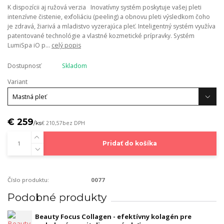
K dispozícii aj ružová verzia Inovatívny systém poskytuje vašej pleti
intenzívne čistenie, exfoliáciu (peeling) a obnovu pleti výsledkom čoho
je zdravá, žiarivá a mladistvo vyzerajúca pleť. Inteligentný systém využíva
patentované technológie a vlastné kozmetické prípravky. Systém
LumiSpa iO p...
celý popis
Dostupnosť
Skladom
Variant
€ 259
/
ks
€ 210,57
bez DPH
Pridať do košíka
Číslo produktu:
0077
Podobné produkty
Beauty Focus Collagen - efektívny kolagén pre