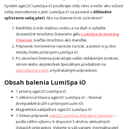
Systém ageLOC LumiSpa iO používajte vždy ráno a večer ako súčasť
vašej starostlivosti o pleť. LumiSpa iO sa postará o
dôkladné
vyčistenie vašej pleti
. Ako na čistenie krok za krokom?
Navlhčite si tvár vlažnou vodou a na dlaň si vytlačte
dostatočné množstvo čistiaceho gélu
LumiSpa Activating
Cleanser
(väčšie množstvo ako mandľa).
Prípravok rovnomerne naneste na tvár, a potom si ju dve
minúty čistite prístrojom LumiSpa iO.
Po ukončení čistenia pokračujte vaším obľúbeným tonikom,
sérom alebo akýmkoľvek špeciálnym produktom na
starostlivosť o pleť
a hydratačným prípravkom.
Obsah balenia LumiSpa iO
1 prístroj ageLOC LumiSpa iO
1 silikónová hlavica ageLOC LumiSpa iO – Normal
(kompatibilná LEN s prístrojom Lumi iO)
Magnetická nabíjačka k ageLOC LumiSpa iO
1 čistiaci prípravok
ageLOC LumiSpa Activating Cleanser
–
podľa vášho výberu. K dispozícii 5 druhov aktivačných
čistiacich prípravkov. Vyberte si váš variant. (normálna pleť,