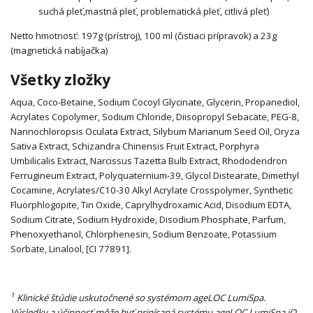
suchá pleť,
mastná pleť, problematická pleť, citlivá pleť)
Netto hmotnosť: 197g (prístroj), 100 ml (čistiaci prípravok) a 23g
(magnetická nabíjačka)
Všetky zložky
Aqua, Coco-Betaine, Sodium Cocoyl Glycinate, Glycerin, Propanediol,
Acrylates Copolymer, Sodium Chloride, Diisopropyl Sebacate, PEG-8,
Nannochloropsis Oculata Extract, Silybum Marianum Seed Oil, Oryza
Sativa Extract, Schizandra Chinensis Fruit Extract, Porphyra
Umbilicalis Extract, Narcissus Tazetta Bulb Extract, Rhododendron
Ferrugineum Extract, Polyquaternium-39, Glycol Distearate, Dimethyl
Cocamine, Acrylates/C10-30 Alkyl Acrylate Crosspolymer, Synthetic
Fluorphlogopite, Tin Oxide, Caprylhydroxamic Acid, Disodium EDTA,
Sodium Citrate, Sodium Hydroxide, Disodium Phosphate, Parfum,
Phenoxyethanol, Chlorphenesin, Sodium Benzoate, Potassium
Sorbate, Linalool, [CI 77891].
1
Klinické štúdie uskutočnené so systémom ageLOC LumiSpa.
Výsledky a účinnosť môže byť pripísaná systému ageLOC LumiSpa iO.