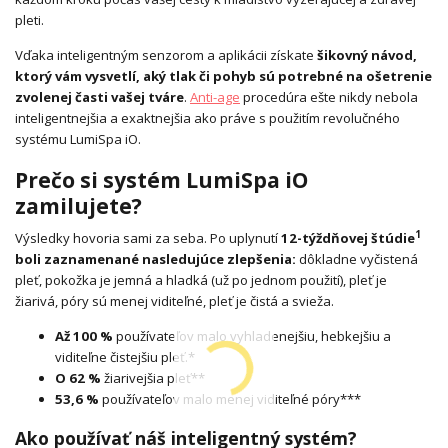
pleti.
Vďaka inteligentným senzorom a aplikácii získate
šikovný návod,
ktorý vám vysvetlí, aký tlak či pohyb sú potrebné na ošetrenie
zvolenej časti vašej tváre
.
Anti-age
procedúra ešte nikdy nebola
inteligentnejšia a exaktnejšia ako práve s použitím revolučného
systému LumiSpa iO.
Prečo si systém LumiSpa iO
zamilujete?
1
Výsledky hovoria sami za seba. Po uplynutí
12-týždňovej štúdie
boli zaznamenané nasledujúce zlepšenia:
dôkladne vyčistená
pleť, pokožka je jemná a hladká (už po jednom použití), pleť je
žiarivá, póry sú menej viditeľné, pleť je čistá a svieža.
Až 100 %
používateľov malo vyhladenejšiu, hebkejšiu a
viditeľne čistejšiu pleť.*
O 62 %
žiarivejšia pleť**
53,6 %
používateľov malo menej viditeľné póry***
Ako používať náš inteligentný systém?