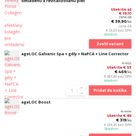
omladenú a revitalizovanú pleť
Ušetríte až
€ 19,10
cena od
€ 39,90
/
ks
cena od
€ 33,53
bez DPH
skladom
Zvoliť variant
ageLOC Galvanic Spa + gély + NaPCA + Line Corrector
€ 522
Ušetríte € 53
€ 469
/
ks
€ 381,30
bez DPH
skladom
Pridať do košíka
ageLOC Boost
€ 404
Ušetríte € 85
€ 319
/
ks
€ 259,35
bez DPH
Skladom