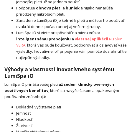
jemnejšej pleti už po jednom použití.
Podporuje
obnovu pleti a buniek
a nijako nenarúša
prirodzený mikrobióm pleti.
Zariadenie LumiSpa iO je šetrné k pleti a môžete ho používať
dvakrát denne, počas rannej aj večernej rutiny.
LumiSpa iO si viete prispôsobiť na mieru vďaka
inteligentnému prepojeniu a
vlastnej aplikácii
Nu Skin
VERA
, ktorá vás bude koučovať, podporovať a oslavovať vaše
výsledky. Inovatívne IoT pripojenie vám pomôže dosiahnuť tie
najlepšie výsledky.
Výhody a vlastnosti inovatívneho systému
LumiSpa iO
LumiSpa iO prináša vašej pleti
až sedem klinicky overených
pozitívnych benefitov
, ktoré sa navyše časom a opakovaným
používaním znásobujú:
Dôkladné vyčistenie pleti
Jemnosť
Hladkosť
Žiarivosť
Menšia viditeľnosť pórov