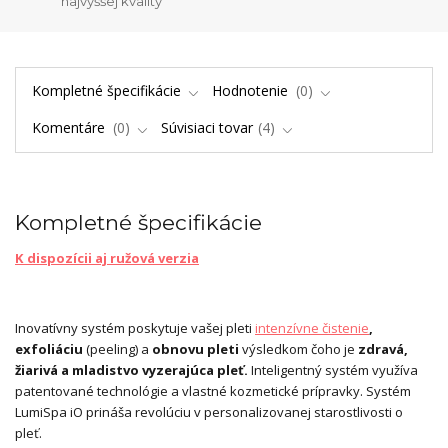
najvyššej kvality
Kompletné špecifikácie
Hodnotenie
0
Komentáre
0
Súvisiaci tovar
4
Kompletné špecifikácie
K dispozícii aj ružová verzia
Inovatívny systém poskytuje vašej pleti
intenzívne čistenie
,
exfoliáciu
(peeling) a
obnovu pleti
výsledkom čoho je
zdravá,
žiarivá a mladistvo vyzerajúca pleť.
Inteligentný systém využíva
patentované technológie a vlastné kozmetické prípravky. Systém
LumiSpa iO prináša revolúciu v personalizovanej starostlivosti o
pleť.