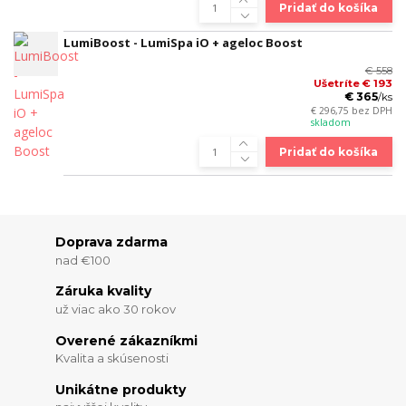
Pridať do košíka
LumiBoost - LumiSpa iO + ageloc Boost
€ 558
Ušetríte € 193
€ 365
/
ks
€ 296,75
bez DPH
skladom
Pridať do košíka
Doprava zdarma
nad €100
Záruka kvality
už viac ako 30 rokov
Overené zákazníkmi
Kvalita a skúsenosti
Unikátne produkty