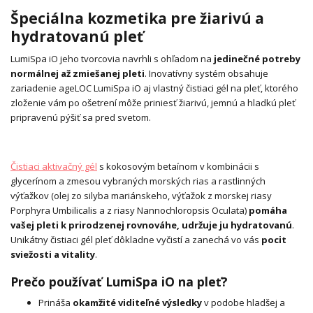
Špeciálna kozmetika pre žiarivú a
hydratovanú pleť
LumiSpa iO jeho tvorcovia navrhli s ohľadom na
jedinečné potreby
normálnej až zmiešanej pleti
. Inovatívny systém obsahuje
zariadenie ageLOC LumiSpa iO aj vlastný čistiaci gél na pleť, ktorého
zloženie vám po ošetrení môže priniesť žiarivú, jemnú a hladkú pleť
pripravenú pýšiť sa pred svetom.
Čistiaci aktivačný gél
s kokosovým betaínom v kombinácii s
glycerínom a zmesou vybraných morských rias a rastlinných
výťažkov (olej zo silyba mariánskeho, výťažok z morskej riasy
Porphyra Umbilicalis a z riasy Nannochloropsis Oculata)
pomáha
vašej pleti k prirodzenej rovnováhe, udržuje ju hydratovanú
.
Unikátny čistiaci gél pleť dôkladne vyčistí a zanechá vo vás
pocit
sviežosti a vitality
.
Prečo používať LumiSpa iO na pleť?
Prináša
okamžité viditeľné výsledky
v podobe hladšej a