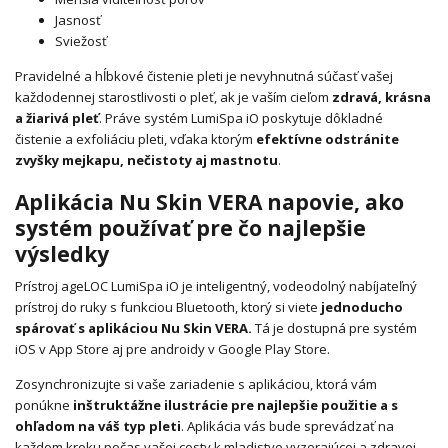
Jasnosť
Sviežosť
Pravidelné a hĺbkové čistenie pleti je nevyhnutná súčasť vašej
každodennej starostlivosti o pleť, ak je vaším cieľom
zdravá, krásna
a žiarivá pleť
. Práve systém LumiSpa iO poskytuje dôkladné
čistenie a exfoliáciu pleti, vďaka ktorým
efektívne odstránite
zvyšky mejkapu, nečistoty aj mastnotu
.
Aplikácia Nu Skin VERA napovie, ako
systém používať pre čo najlepšie
výsledky
Prístroj ageLOC LumiSpa iO je inteligentný, vodeodolný nabíjateľný
prístroj do ruky s funkciou Bluetooth, ktorý si viete
jednoducho
spárovať s aplikáciou Nu Skin VERA.
Tá je dostupná pre systém
iOS v App Store aj pre androidy v Google Play Store.
Zosynchronizujte si vaše zariadenie s aplikáciou, ktorá vám
ponúkne
inštruktážne ilustrácie pre najlepšie použitie a s
ohľadom na váš typ pleti
. Aplikácia vás bude sprevádzať na
každom kroku počas vašej cesty k mladistvo vyzerajúcej a zdravej