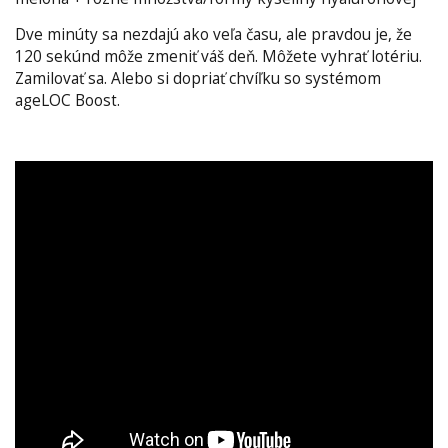
Dve minúty sa nezdajú ako veľa času, ale pravdou je, že
120 sekúnd môže zmeniť váš deň. Môžete vyhrať lotériu.
Zamilovať sa. Alebo si dopriať chvíľku so systémom
ageLOC Boost.