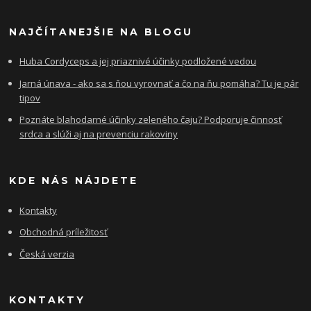
NAJČÍTANEJŠIE NA BLOGU
Huba Cordyceps a jej priaznivé účinky podložené vedou
Jarná únava - ako sa s ňou vyrovnať a čo na ňu pomáha? Tu je pár
tipov
Poznáte blahodarné účinky zeleného čaju? Podporuje činnosť
srdca a slúži aj na prevenciu rakoviny
KDE NÁS NÁJDETE
Kontakty
Obchodná príležitosť
Česká verzia
KONTAKTY