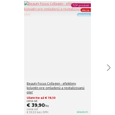
TOP produkt
Akcia
Novinka
Beauty Focus Collagen - efektívny
Hydratačná pl
kolagén pre omladenú a revitalizovanú
pleť
Ušetríte až € 19,10
€ 9,90
cena od
Ušetríte € 3
€ 39,90
/
ks
€ 6,90
/
ks
cena od
€ 5,61
bez DPH
skladom
€ 33,53
bez DPH