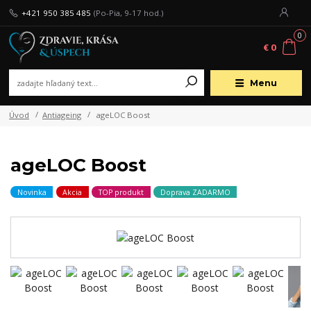
+421 950 385 485
(Po-Pia, 9-17 hod.)
0
€ 0
Menu
Úvod
Antiageing
ageLOC Boost
ageLOC Boost
Novinka
Akcia
TOP produkt
Doprava ZADARMO