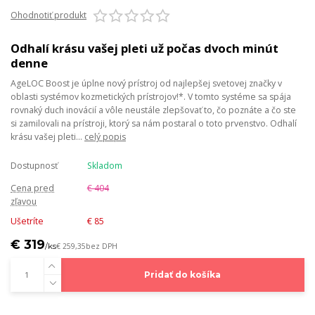
Ohodnotiť produkt
Odhalí krásu vašej pleti už počas dvoch minút
denne
AgeLOC Boost je úplne nový prístroj od najlepšej svetovej značky v
oblasti systémov kozmetických prístrojov!*. V tomto systéme sa spája
rovnaký duch inovácií a vôle neustále zlepšovať to, čo poznáte a čo ste
si zamilovali na prístroji, ktorý sa nám postaral o toto prvenstvo. Odhalí
krásu vašej pleti...
celý popis
Dostupnosť
Skladom
Cena pred
€ 404
zľavou
Ušetríte
€ 85
€ 319
/
ks
€ 259,35
bez DPH
Pridať do košíka