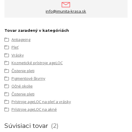
info@imunita-krasa.sk
Tovar zaradený v kategóriách
Antiageing
Pleť
Vrásky
Kozmetické prístroje ageLOC
Čistenie pleti
Pigmentové škvrny
Očné okolie
Čistenie pleti
Prístroje ageLOC na pleť a vrásky
Prístroje ageLOC na akné
Súvisiaci tovar
2