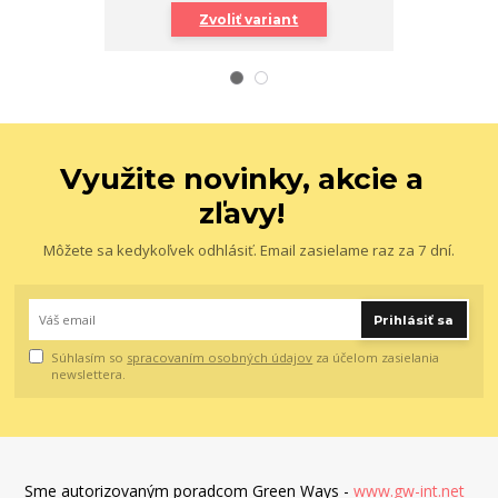
Zvoliť variant
Využite novinky, akcie a
zľavy!
Môžete sa kedykoľvek odhlásiť. Email zasielame raz za 7 dní.
Prihlásiť sa
Súhlasím so
spracovaním osobných údajov
za účelom zasielania
newslettera.
Sme autorizovaným poradcom Green Ways -
www.gw-int.net