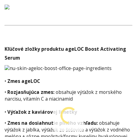
Kľúčové zložky produktu ageLOC Boost Activating
Serum
•
Zmes ageLOC
•
Rozjasňujúca zmes:
obsahuje výťažok z morského
narcisu, vitamín C a niacinamid
•
Výťažok z kaviárovej limetky
•
Zmes na dosiahnutie plného vzhľadu:
obsahuje
výťažok z jablka, výťažok zo šošovice a výťažok z vodného
melóna + rôzne množstvá/formy kyseliny hyalurónovej