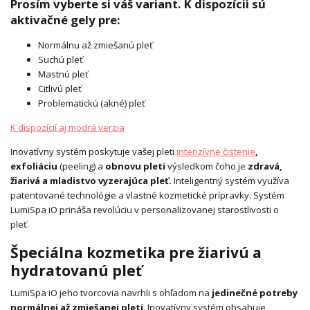
Prosím vyberte si váš variant. K dispozícii sú
aktivačné gely pre:
Normálnu až zmiešanú pleť
Suchú pleť
Mastnú pleť
Citlivú pleť
Problematickú (akné) pleť
K dispozícií aj modrá verzia
Inovatívny systém poskytuje vašej pleti
intenzívne čistenie
,
exfoliáciu
(peeling) a
obnovu pleti
výsledkom čoho je
zdravá,
žiarivá a mladistvo vyzerajúca pleť.
Inteligentný systém využíva
patentované technológie a vlastné kozmetické prípravky. Systém
LumiSpa iO prináša revolúciu v personalizovanej starostlivosti o
pleť.
Špeciálna kozmetika pre žiarivú a
hydratovanú pleť
LumiSpa iO jeho tvorcovia navrhli s ohľadom na
jedinečné potreby
normálnej až zmiešanej pleti
. Inovatívny systém obsahuje