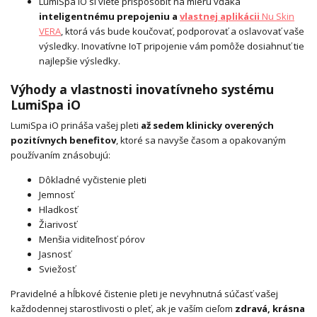
LumiSpa iO si viete prispôsobiť na mieru vďaka
inteligentnému prepojeniu a
vlastnej aplikácii
Nu Skin
VERA
, ktorá vás bude koučovať, podporovať a oslavovať vaše
výsledky. Inovatívne IoT pripojenie vám pomôže dosiahnuť tie
najlepšie výsledky.
Výhody a vlastnosti inovatívneho systému
LumiSpa iO
LumiSpa iO prináša vašej pleti
až sedem klinicky overených
pozitívnych benefitov
, ktoré sa navyše časom a opakovaným
používaním znásobujú:
Dôkladné vyčistenie pleti
Jemnosť
Hladkosť
Žiarivosť
Menšia viditeľnosť pórov
Jasnosť
Sviežosť
Pravidelné a hĺbkové čistenie pleti je nevyhnutná súčasť vašej
každodennej starostlivosti o pleť, ak je vaším cieľom
zdravá, krásna