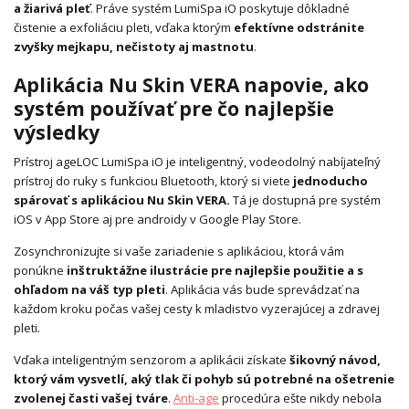
a žiarivá pleť
. Práve systém LumiSpa iO poskytuje dôkladné
čistenie a exfoliáciu pleti, vďaka ktorým
efektívne odstránite
zvyšky mejkapu, nečistoty aj mastnotu
.
Aplikácia Nu Skin VERA napovie, ako
systém používať pre čo najlepšie
výsledky
Prístroj ageLOC LumiSpa iO je inteligentný, vodeodolný nabíjateľný
prístroj do ruky s funkciou Bluetooth, ktorý si viete
jednoducho
spárovať s aplikáciou Nu Skin VERA.
Tá je dostupná pre systém
iOS v App Store aj pre androidy v Google Play Store.
Zosynchronizujte si vaše zariadenie s aplikáciou, ktorá vám
ponúkne
inštruktážne ilustrácie pre najlepšie použitie a s
ohľadom na váš typ pleti
. Aplikácia vás bude sprevádzať na
každom kroku počas vašej cesty k mladistvo vyzerajúcej a zdravej
pleti.
Vďaka inteligentným senzorom a aplikácii získate
šikovný návod,
ktorý vám vysvetlí, aký tlak či pohyb sú potrebné na ošetrenie
zvolenej časti vašej tváre
.
Anti-age
procedúra ešte nikdy nebola