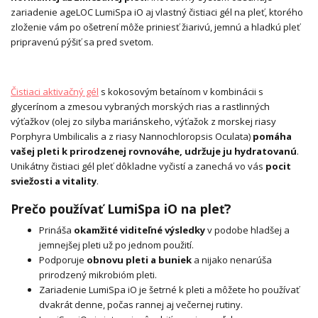
zariadenie ageLOC LumiSpa iO aj vlastný čistiaci gél na pleť, ktorého
zloženie vám po ošetrení môže priniesť žiarivú, jemnú a hladkú pleť
pripravenú pýšiť sa pred svetom.
Čistiaci aktivačný gél
s kokosovým betaínom v kombinácii s
glycerínom a zmesou vybraných morských rias a rastlinných
výťažkov (olej zo silyba mariánskeho, výťažok z morskej riasy
Porphyra Umbilicalis a z riasy Nannochloropsis Oculata)
pomáha
vašej pleti k prirodzenej rovnováhe, udržuje ju hydratovanú
.
Unikátny čistiaci gél pleť dôkladne vyčistí a zanechá vo vás
pocit
sviežosti a vitality
.
Prečo používať LumiSpa iO na pleť?
Prináša
okamžité viditeľné výsledky
v podobe hladšej a
jemnejšej pleti už po jednom použití.
Podporuje
obnovu pleti a buniek
a nijako nenarúša
prirodzený mikrobióm pleti.
Zariadenie LumiSpa iO je šetrné k pleti a môžete ho používať
dvakrát denne, počas rannej aj večernej rutiny.