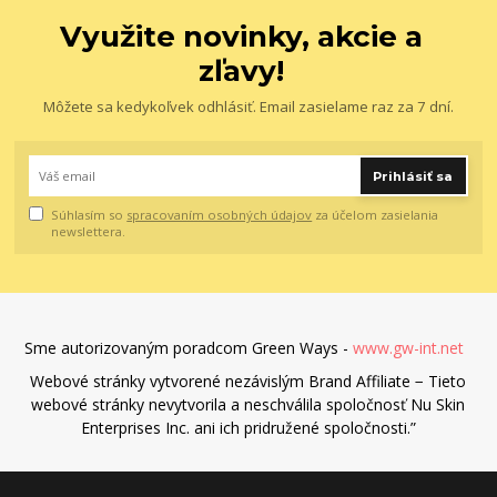
Využite novinky, akcie a
zľavy!
Môžete sa kedykoľvek odhlásiť. Email zasielame raz za 7 dní.
Prihlásiť sa
Súhlasím so
spracovaním osobných údajov
za účelom zasielania
newslettera.
Sme autorizovaným poradcom Green Ways -
www.gw-int.net
Webové stránky vytvorené nezávislým Brand Affiliate − Tieto
webové stránky nevytvorila a neschválila spoločnosť Nu Skin
Enterprises Inc. ani ich pridružené spoločnosti.”