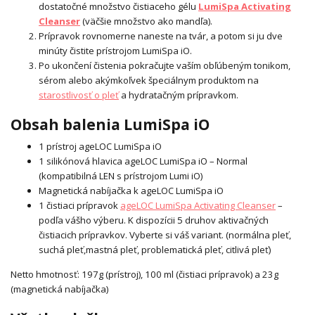
dostatočné množstvo čistiaceho gélu
LumiSpa Activating
Cleanser
(väčšie množstvo ako mandľa).
Prípravok rovnomerne naneste na tvár, a potom si ju dve
minúty čistite prístrojom LumiSpa iO.
Po ukončení čistenia pokračujte vaším obľúbeným tonikom,
sérom alebo akýmkoľvek špeciálnym produktom na
starostlivosť o pleť
a hydratačným prípravkom.
Obsah balenia LumiSpa iO
1 prístroj ageLOC LumiSpa iO
1 silikónová hlavica ageLOC LumiSpa iO – Normal
(kompatibilná LEN s prístrojom Lumi iO)
Magnetická nabíjačka k ageLOC LumiSpa iO
1 čistiaci prípravok
ageLOC LumiSpa Activating Cleanser
–
podľa vášho výberu. K dispozícii 5 druhov aktivačných
čistiacich prípravkov. Vyberte si váš variant. (normálna pleť,
suchá pleť,
mastná pleť, problematická pleť, citlivá pleť)
Netto hmotnosť: 197g (prístroj), 100 ml (čistiaci prípravok) a 23g
(magnetická nabíjačka)