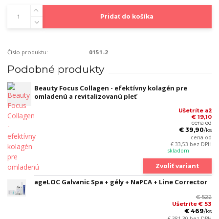
Pridať do košíka
Číslo produktu:
0151-2
Podobné produkty
Beauty Focus Collagen - efektívny kolagén pre
omladenú a revitalizovanú pleť
Ušetríte až
€ 19,10
cena od
€ 39,90
/
ks
cena od
€ 33,53
bez DPH
skladom
Zvoliť variant
ageLOC Galvanic Spa + gély + NaPCA + Line Corrector
€ 522
Ušetríte € 53
€ 469
/
ks
€ 381,30
bez DPH