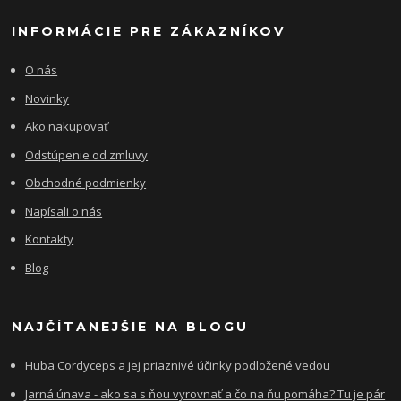
INFORMÁCIE PRE ZÁKAZNÍKOV
O nás
Novinky
Ako nakupovať
Odstúpenie od zmluvy
Obchodné podmienky
Napísali o nás
Kontakty
Blog
NAJČÍTANEJŠIE NA BLOGU
Huba Cordyceps a jej priaznivé účinky podložené vedou
Jarná únava - ako sa s ňou vyrovnať a čo na ňu pomáha? Tu je pár