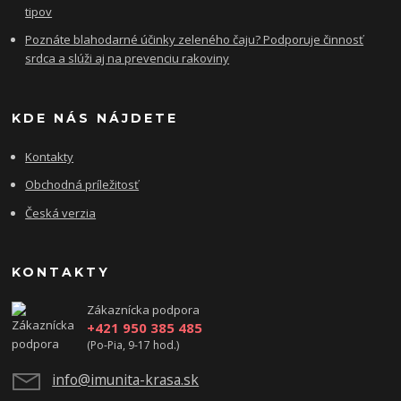
tipov
Poznáte blahodarné účinky zeleného čaju? Podporuje činnosť
srdca a slúži aj na prevenciu rakoviny
KDE NÁS NÁJDETE
Kontakty
Obchodná príležitosť
Česká verzia
KONTAKTY
Zákaznícka podpora
+421 950 385 485
(Po-Pia, 9-17 hod.)
info@imunita-krasa.sk