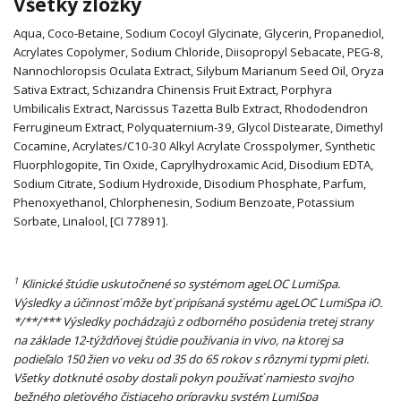
Všetky zložky
Aqua, Coco-Betaine, Sodium Cocoyl Glycinate, Glycerin, Propanediol,
Acrylates Copolymer, Sodium Chloride, Diisopropyl Sebacate, PEG-8,
Nannochloropsis Oculata Extract, Silybum Marianum Seed Oil, Oryza
Sativa Extract, Schizandra Chinensis Fruit Extract, Porphyra
Umbilicalis Extract, Narcissus Tazetta Bulb Extract, Rhododendron
Ferrugineum Extract, Polyquaternium-39, Glycol Distearate, Dimethyl
Cocamine, Acrylates/C10-30 Alkyl Acrylate Crosspolymer, Synthetic
Fluorphlogopite, Tin Oxide, Caprylhydroxamic Acid, Disodium EDTA,
Sodium Citrate, Sodium Hydroxide, Disodium Phosphate, Parfum,
Phenoxyethanol, Chlorphenesin, Sodium Benzoate, Potassium
Sorbate, Linalool, [CI 77891].
1
Klinické štúdie uskutočnené so systémom ageLOC LumiSpa.
Výsledky a účinnosť môže byť pripísaná systému ageLOC LumiSpa iO.
*/**/*** Výsledky pochádzajú z odborného posúdenia tretej strany
na základe 12-týždňovej štúdie používania in vivo, na ktorej sa
podieľalo 150 žien vo veku od 35 do 65 rokov s rôznymi typmi pleti.
Všetky dotknuté osoby dostali pokyn používať namiesto svojho
bežného pleťového čistiaceho prípravku systém LumiSpa