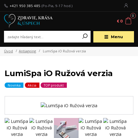
+421 950 385 485
(Po-Pia, 9-17 hod.)
0
€ 0
Menu
Úvod
Antiageing
LumiSpa iO Ružová verzia
LumiSpa iO Ružová verzia
Novinka
Akcia
TOP produkt