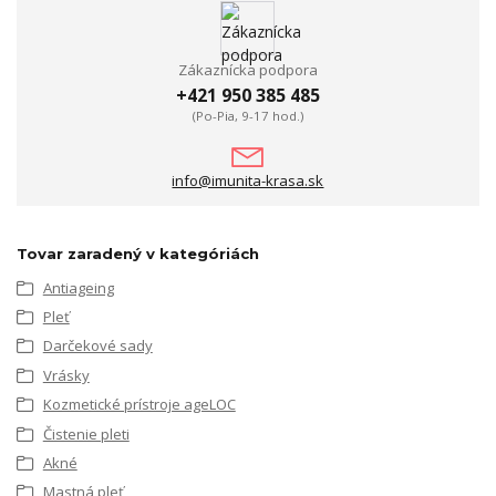
Zákaznícka podpora
+421 950 385 485
(Po-Pia, 9-17 hod.)
info@imunita-krasa.sk
Tovar zaradený v kategóriách
Antiageing
Pleť
Darčekové sady
Vrásky
Kozmetické prístroje ageLOC
Čistenie pleti
Akné
Mastná pleť