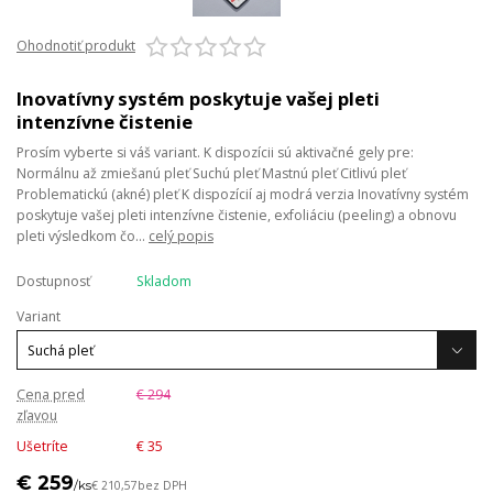
Ohodnotiť produkt
Inovatívny systém poskytuje vašej pleti
intenzívne čistenie
Prosím vyberte si váš variant. K dispozícii sú aktivačné gely pre:
Normálnu až zmiešanú pleť Suchú pleť Mastnú pleť Citlivú pleť
Problematickú (akné) pleť K dispozícií aj modrá verzia Inovatívny systém
poskytuje vašej pleti intenzívne čistenie, exfoliáciu (peeling) a obnovu
pleti výsledkom čo...
celý popis
Dostupnosť
Skladom
Variant
Cena pred
€ 294
zľavou
Ušetríte
€ 35
€ 259
/
ks
€ 210,57
bez DPH