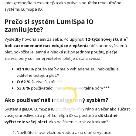
inteligentnejšia a exaktnejšia ako práve s použitím revolučného
systému LumiSpa iO.
Prečo si systém LumiSpa iO
zamilujete?
1
Výsledky hovoria sami za seba. Po uplynutí
12-týždňovej štúdie
boli zaznamenané nasledujúce zlepšenia:
dôkladne vyčistená
pleť, pokožka je jemná a hladká (už po jednom použití), pleť je
žiarivá, póry sú menej viditeľné, pleť je čistá a svieža.
Až 100 %
používateľov malo vyhladenejšiu, hebkejšiu a
viditeľne čistejšiu pleť.*
O 62 %
žiarivejšia pleť**
53,6 %
používateľov malo menej viditeľné póry***
Ako používať náš inteligentný systém?
Systém ageLOC LumiSpa iO používajte vždy ráno a večer ako súčasť
vašej starostlivosti o pleť. LumiSpa iO sa postará o
dôkladné
vyčistenie vašej pleti
. Ako na čistenie krok za krokom?
Navlhčite si tvár vlažnou vodou a na dlaň si vytlačte