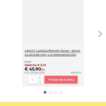
ageLOC LumiSpa Blemish Serum - sérum
na upchaté póry a problematickú pleť
Here You Glow
€ 49
€ 34
Ušetríte € 3,10
Ušetríte € 4,
€ 45,90
€ 29,90
/
ks
/
k
skladom
€ 37,32
bez DPH
€ 24,31
bez DP
Pridať do košíka