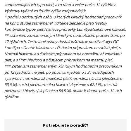
zodpovedajúci ich typu pleti, a to ráno a večer počas 12 týždňov.
Výsledky vyňaté zo štúdie vyššie zodpovedajú:
* podielu dotknutých osôb, u ktorých klinický hodnotiaci pracovník
na konci štúdie zaznamenal viditeľné zlepšenie pleti (všetky
kombinácie typov pleti/čistiace prípravky LumiSpa/silikónové hlavice).
** zisteniam zaznamenaným klinickým hodnotiacim pracovníkom po
12 týždňoch. Testované osoby dostali inštrukcie používať ageLOC
LumiSpa s Gentle hlavicou a s čistiacim prípravkom na citlivú pleť, s
Normal hlavicou a s čistiacim prípravkom na normálnu až zmiešanú
pleť, a s Firm hlavicou a s čistiacim prípravkom na mastnú pleť.
*** Zisteniam zaznamenaným klinickým hodnotiacim pracovníkom
po 12 týždňoch na pleti po používaní jedného z 3 nasledujúcich
systémov: normálna až zmiešaná pleť/normálna hlavica (zlepšenie o
53,6 %), suchá pleť/normálna hlavica (zlepšenie o 62,1 %), mastná
pleť/pevná hlavica (zlepšenie o 56,5 %), dvakrát denne počas 12-tich
týždňov.
Potrebujete poradiť?