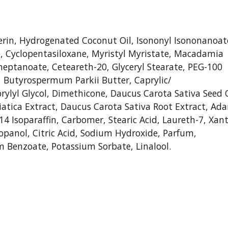
ycerin, Hydrogenated Coconut Oil, Isononyl Isononanoat
e, Cyclopentasiloxane, Myristyl Myristate, Macadamia
iheptanoate, Ceteareth-20, Glyceryl Stearate, PEG-100
e, Butyrospermum Parkii Butter, Caprylic/
prylyl Glycol, Dimethicone, Daucus Carota Sativa Seed O
iatica Extract, Daucus Carota Sativa Root Extract, Ad
14 Isoparaffin, Carbomer, Stearic Acid, Laureth-7, Xan
anol, Citric Acid, Sodium Hydroxide, Parfum,
 Benzoate, Potassium Sorbate, Linalool.