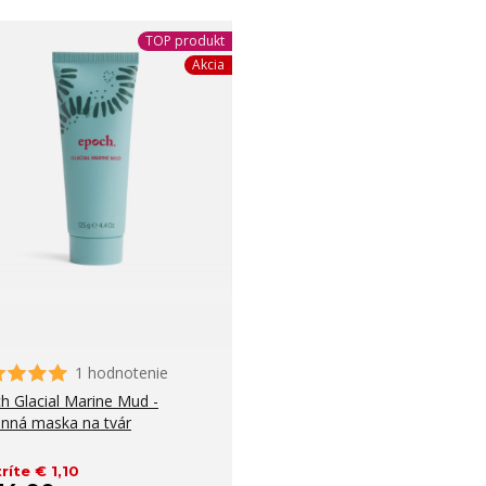
TOP produkt
Akcia
1 hodnotenie
h Glacial Marine Mud -
nná maska na tvár
ríte € 1,10