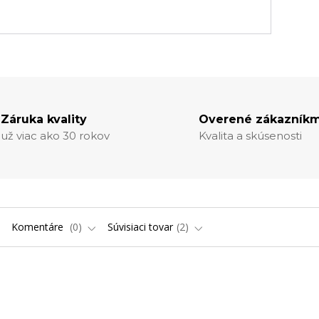
Záruka kvality
Overené zákazníkm
už viac ako 30 rokov
Kvalita a skúsenosti
Komentáre
0
Súvisiaci tovar
2