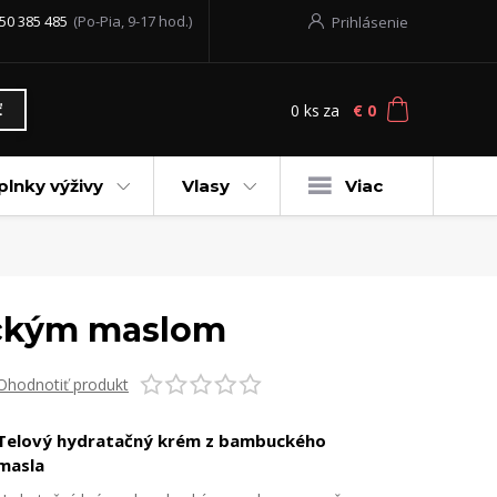
50 385 485
(Po-Pia, 9-17 hod.)
Prihlásenie
0
ks
za
€ 0
ť
plnky výživy
Vlasy
Viac
uckým maslom
Ohodnotiť produkt
Telový hydratačný krém z bambuckého
masla