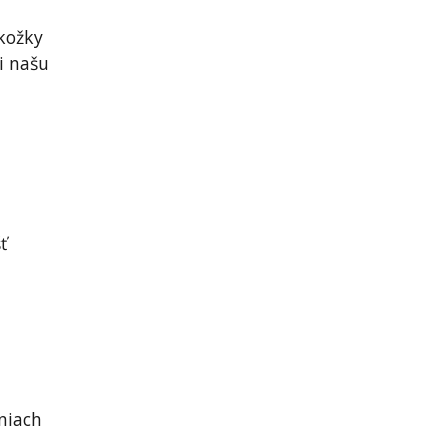
kožky
i našu
ť
niach