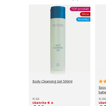
TOP produkt
Akcia
Novinka
Body Cleansing Gel 500ml
Epoc
bahe
€ 32
€ 36
Ušetríte € 4
Ušet