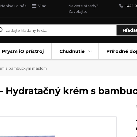
Napísali o nás
Viac
Neviete si rady?
+421 9
Zavolajte.
Hľada
Prysm iO prístroj
Chudnutie
Prírodné do
krém s bambuckým maslom
 - Hydratačný krém s bamb