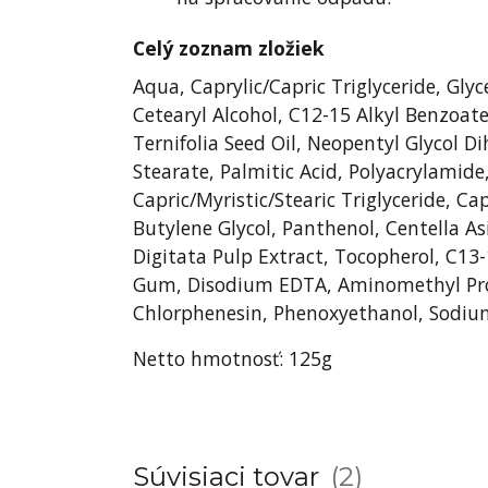
Celý zoznam zložiek
Aqua, Caprylic/Capric Triglyceride, Gl
Cetearyl Alcohol, C12-15 Alkyl Benzoat
Ternifolia Seed Oil, Neopentyl Glycol D
Stearate, Palmitic Acid, Polyacrylamid
Capric/Myristic/Stearic Triglyceride, Ca
Butylene Glycol, Panthenol, Centella As
Digitata Pulp Extract, Tocopherol, C13-
Gum, Disodium EDTA, Aminomethyl Prop
Chlorphenesin, Phenoxyethanol, Sodium
Netto hmotnosť: 125g
Súvisiaci tovar
2