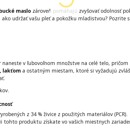
bucké maslo
zároveň pomáhajú zvyšovať odolnosť po
, ako udržať vašu pleť a pokožku mladistvou? Pozrite s
 naneste v ľubovoľnom množstve na celé telo, pričom
, lakťom
a ostatným miestam, ktoré si vyžadujú zvláš
ať.
kov.
cnosť
yrobených z 34 % živice z použitých materiálov (PCR).
ii tohto produktu získate vo vašich miestnych zariade