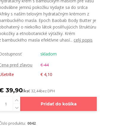
Hydratačný krém s bambuckým maslom pre vašu
hodvábne jemnú pokožku Vydajte sa do srdca
Afriky s naším telovým hydratačným krémom z
bambuckého masla. Epoch Baobab Body Butter je
obohatený o niekoľko látok posilňujúcich štruktúru
pokožky a etnobotanické výťažky. Krém
z bambuckého masla efektívne uhasí...
celý popis
Dostupnosť
skladom
Cena pred zľavou
€ 44
Ušetríte
€ 4,10
€ 39,90
/
ks
€ 32,44
bez DPH
Pridať do košíka
Číslo produktu:
0042