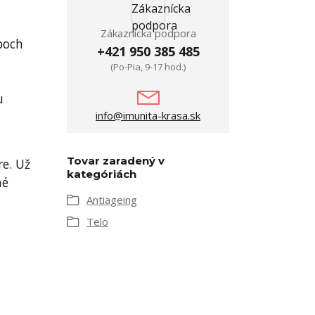
Zákaznícka podpora
poch
+421 950 385 485
(Po-Pia, 9-17 hod.)
u
info@imunita-krasa.sk
Tovar zaradený v
e. Už
kategóriách
né
Antiageing
Telo