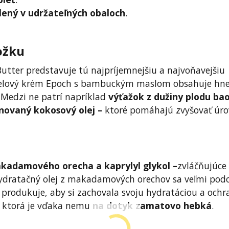
lený v udržateľných obaloch
.
ožku
ter predstavuje tú najpríjemnejšiu a najvoňavejšiu
Telový krém Epoch s bambuckým maslom obsahuje hn
. Medzi ne patrí napríklad
výťažok z dužiny plodu ba
novaný kokosový olej –
ktoré pomáhajú zvyšovať úr
akadamového orecha a kaprylyl glykol –
zvláčňujúce
ydratačný olej z makadamových orechov sa veľmi pod
produkuje, aby si zachovala svoju hydratáciou a ochr
, ktorá je vďaka nemu
na dotyk zamatovo hebká
.