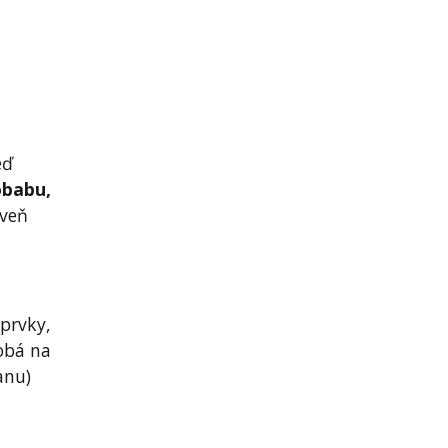
eď
obabu,
oveň
 prvky,
obá na
anu)