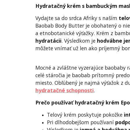
Hydratačný krém s bambuckým masl
Vydajte sa do srdca Afriky s naším
tel
Baobab Body Butter je obohatený o nie
a etnobotanické výťažky. Krém z bamb
hydratácii
. Výsledkom je
hodvábne je
môžete vnímať už len ako príjemný bon
Mocné a zvláštne vyzerajúce baobaby r
celé stáročia je baobab prítomný predo
miesto. Obľúbený je najmä výťažok z du
hydratačné schopnosti
.
Prečo používať hydratačný krém Ep
Telový krém poskytuje pokožke
in
Pri dlhodobejšom používaní
podpo
Výsledkom je
jemná a hodvábna 