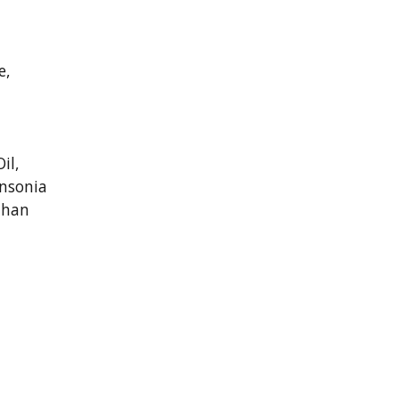
e,
il,
ansonia
than