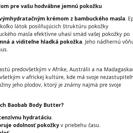
om pre vašu hodvábne jemnú pokožku
ovým
hydratačným krémom z bambuckého masla
. E
koľko látok posilňujúcich štruktúru pokožky
uckého masla efektívne uhasí smäd vašej pokožky po
mná a viditeľne hladká pokožka
. Jeho nádhernú vôň
us.
astú predovšetkým v Afrike, Austrálii a na Madagaskar
všetkým v africkej kultúre, kde má svoje nezastupiteľ
žiny jeho plodov, ktorý je známy najmä pre svoje
och Baobab Body Butter?
tenzívnu hydratáciu
.
ruje odolnosť pokožky
v priebehu času.
pleť
.