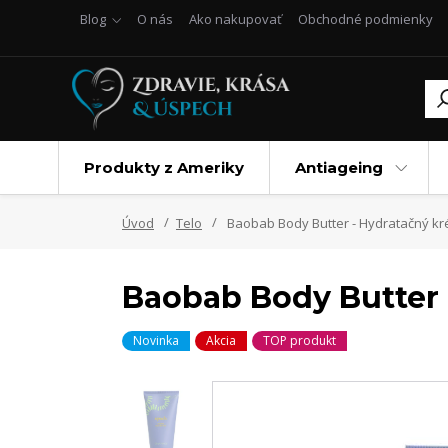
Blog
O nás
Ako nakupovať
Obchodné podmienky
Produkty z Ameriky
Antiageing
Úvod
Telo
Baobab Body Butter - Hydratačný 
Baobab Body Butter
Novinka
Akcia
TOP produkt