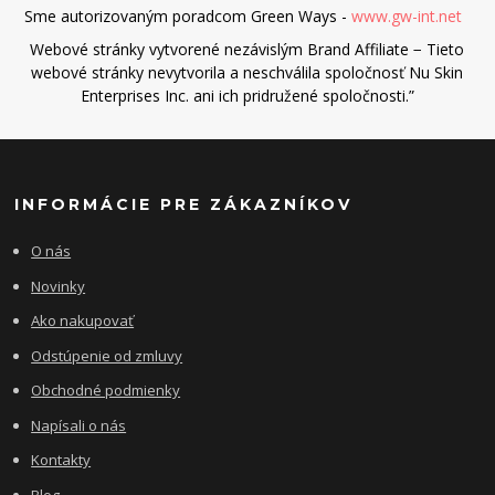
Sme autorizovaným poradcom Green Ways -
www.gw-int.net
Webové stránky vytvorené nezávislým Brand Affiliate − Tieto
webové stránky nevytvorila a neschválila spoločnosť Nu Skin
Enterprises Inc. ani ich pridružené spoločnosti.”
INFORMÁCIE PRE ZÁKAZNÍKOV
O nás
Novinky
Ako nakupovať
Odstúpenie od zmluvy
Obchodné podmienky
Napísali o nás
Kontakty
Blog