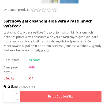
Ohodnotiť produkt
Sprchový gél obsahom aloe vera a rastlinných
výťažkov
Láskyplná čistiaca starostlivosť. Je to príjemná kombinácia jemných
čistiacich prípravkov s obsahom aloe vera a rastlinných výťažkov, ktoré
robia tento sprchovací gél bez obsahu mydla tak špeciálny, pričom
zanecháva vašu pokožku s pocitom sviežosti, jemnosti a pohody. Výhody
Zloženie bez obsahu...
celý popis
Dostupnosť
skladom
Cena pred
€ 32
zľavou
Ušetríte
€ 4
€ 28
/
ks
€ 22,76
bez DPH
Pridať do košíka