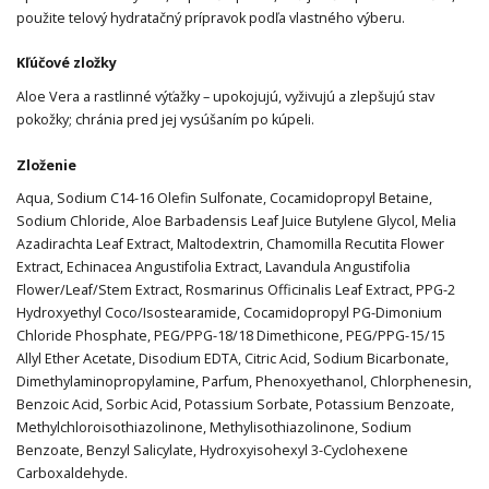
použite telový hydratačný prípravok podľa vlastného výberu.
Kľúčové zložky
Aloe Vera a rastlinné výťažky – upokojujú, vyživujú a zlepšujú stav
pokožky; chránia pred jej vysúšaním po kúpeli.
Zloženie
Aqua, Sodium C14-16 Olefin Sulfonate, Cocamidopropyl Betaine,
Sodium Chloride, Aloe Barbadensis Leaf Juice Butylene Glycol, Melia
Azadirachta Leaf Extract, Maltodextrin, Chamomilla Recutita Flower
Extract, Echinacea Angustifolia Extract, Lavandula Angustifolia
Flower/Leaf/Stem Extract, Rosmarinus Officinalis Leaf Extract, PPG-2
Hydroxyethyl Coco/Isostearamide, Cocamidopropyl PG-Dimonium
Chloride Phosphate, PEG/PPG-18/18 Dimethicone, PEG/PPG-15/15
Allyl Ether Acetate, Disodium EDTA, Citric Acid, Sodium Bicarbonate,
Dimethylaminopropylamine, Parfum, Phenoxyethanol, Chlorphenesin,
Benzoic Acid, Sorbic Acid, Potassium Sorbate, Potassium Benzoate,
Methylchloroisothiazolinone, Methylisothiazolinone, Sodium
Benzoate, Benzyl Salicylate, Hydroxyisohexyl 3-Cyclohexene
Carboxaldehyde.