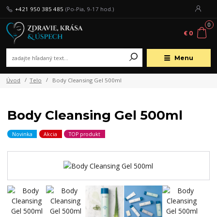
+421 950 385 485
(Po-Pia, 9-17 hod.)
0
€ 0
Menu
Úvod
Telo
Body Cleansing Gel 500ml
Body Cleansing Gel 500ml
Novinka
Akcia
TOP produkt