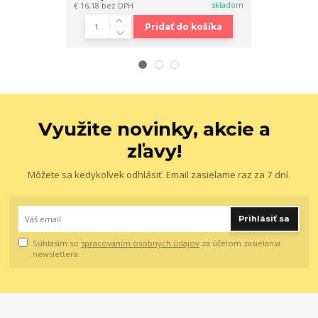
skladom
€ 16,18
bez DPH
€ 32,44
bez DP
Pridať do košíka
Využite novinky, akcie a
zľavy!
Môžete sa kedykoľvek odhlásiť. Email zasielame raz za 7 dní.
Prihlásiť sa
Súhlasím so
spracovaním osobných údajov
za účelom zasielania
newslettera.