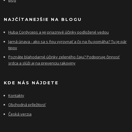
NAJČÍTANEJŠIE NA BLOGU
Huba Cordyceps a jej priaznivé účinky podložené vedou
Jarná únava - ako sa s ňou vyrovnať a čo na ňu pomáha? Tu je pár
tipov
Poznáte blahodarné účinky zeleného čaju? Podporuje činnosť
srdca a slúži aj na prevenciu rakoviny
KDE NÁS NÁJDETE
Kontakty
Obchodná príležitosť
Česká verzia