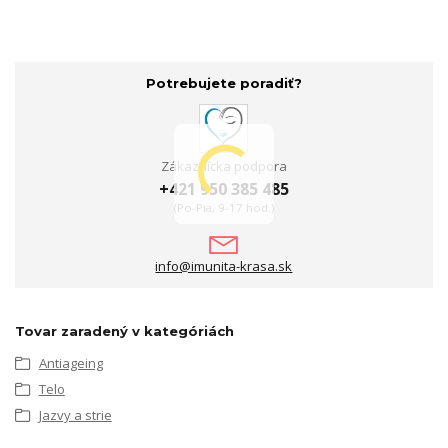
Potrebujete poradiť?
Zákaznícka podpora
+421 950 385 485
(Po-Pia, 9-17 hod.)
info@imunita-krasa.sk
Tovar zaradený v kategóriách
Antiageing
Telo
Jazvy a strie