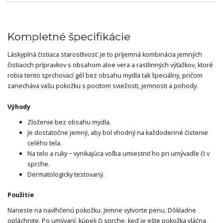
Kompletné špecifikácie
Láskyplná čistiaca starostlivosť. Je to príjemná kombinácia jemných
čistiacich prípravkov s obsahom aloe vera a rastlinných výťažkov, ktoré
robia tento sprchovací gél bez obsahu mydla tak špeciálny, pričom
zanecháva vašu pokožku s pocitom sviežosti, jemnosti a pohody.
Výhody
Zloženie bez obsahu mydla.
Je dostatočne jemný, aby bol vhodný na každodenné čistenie
celého tela.
Na telo a ruky − vynikajúca voľba umiestniť ho pri umývadle či v
sprche.
Dermatologicky testovaný.
Použitie
Naneste na navlhčenú pokožku. Jemne vytvorte penu. Dôkladne
opláchnite. Po umývaní, kúpeli či sprche, keď je ešte pokožka vláčna,