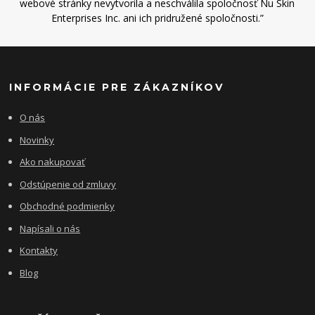
webové stránky nevytvorila a neschválila spoločnosť Nu Skin
Enterprises Inc. ani ich pridružené spoločnosti.”
INFORMÁCIE PRE ZÁKAZNÍKOV
O nás
Novinky
Ako nakupovať
Odstúpenie od zmluvy
Obchodné podmienky
Napísali o nás
Kontakty
Blog