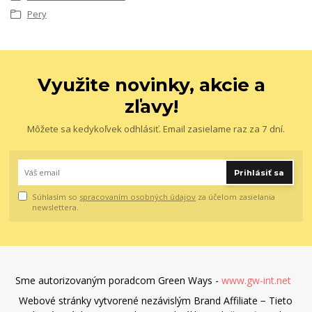
Pery
Využite novinky, akcie a
zľavy!
Môžete sa kedykoľvek odhlásiť. Email zasielame raz za 7 dní.
Prihlásiť sa
Súhlasím so
spracovaním osobných údajov
za účelom zasielania
newslettera.
Sme autorizovaným poradcom Green Ways -
www.gw-int.net
Webové stránky vytvorené nezávislým Brand Affiliate − Tieto