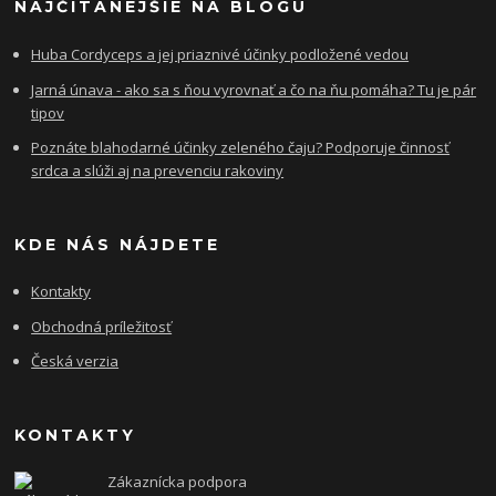
NAJČÍTANEJŠIE NA BLOGU
Huba Cordyceps a jej priaznivé účinky podložené vedou
Jarná únava - ako sa s ňou vyrovnať a čo na ňu pomáha? Tu je pár
tipov
Poznáte blahodarné účinky zeleného čaju? Podporuje činnosť
srdca a slúži aj na prevenciu rakoviny
KDE NÁS NÁJDETE
Kontakty
Obchodná príležitosť
Česká verzia
KONTAKTY
Zákaznícka podpora