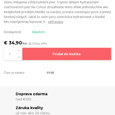
Všetci milujeme vzhľad plnších pier. S týmto ľahkým hydratačným
zväčšovačom pier Nu Colour dosiahnete tento efekt jednoduchšie ako
kedykoľvek predtým.Hladko sa nanáša, prináša osviežujúci pocit a jemný
farebný nádych, zatiaľ čo vaše pery zanecháva hydratované a hladké
bez nepríjemnej lepivosti, k...
celý popis
Dostupnosť
Skladom
€ 34,90
/
ks
€ 28,37
bez DPH
Pridať do košíka
Číslo produktu:
0108
Doprava zdarma
nad €100
Záruka kvality
už viac ako 30 rokov