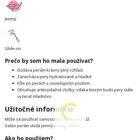
Jemný
Glide-on
Prečo by som ho mala používať?
Dodáva perám krásny plný vzhľad.
Zanecháva pery hydratované a hladké
Kĺže po perách s osviežujúcim pocitom.
Obsahuje antioxidačné zložky, vďaka ktorým budú pery stále
vyzerať mladistvo.
Užitočné informácie
Môže sa používať samostatne alebo pod rúž.
Vašim perám dodá jemný ružový odtieň.
Ako ho použijem?