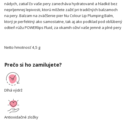
nádych, zatiaľ čo vaše pery zanecháva hydratované a hladké bez
nepríjemnej lepivosti, ktorú môžete zažiť pri tradičných balzamoch
na pery. Balzam na zväčšenie pier Nu Colour Lip Plumping Balm,
ktorý je perfektný ako samostatne, tak aj ako podklad pod obľúbený
odtieň rúžu POWERlips Fluid, za okamih oživí vaše jemné a plné pery
Netto hmotnosť
4,5 g
Prečo si ho zamilujete?
Dlhá výdrž
Antioxidačné zložky