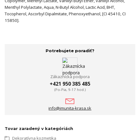
Copolymer, Menthyl Lactate, Vanillyl Butyl Ether, Vanillyl Alcohol,
Menthyl Polylactate, Aqua, N-Butyl Alcohol, Lactic Acid, BHT,
Tocopherol, Ascorbyl Dipalmitate, Phenoxyethanol, [CI 45410, CI
15850].
Potrebujete poradiť?
Zákaznícka podpora
+421 950 385 485
(Po-Pia, 9-17 hod.)
info@imunita-krasa.sk
Tovar zaradený v kategóriách
Dekoratívna kozmetika