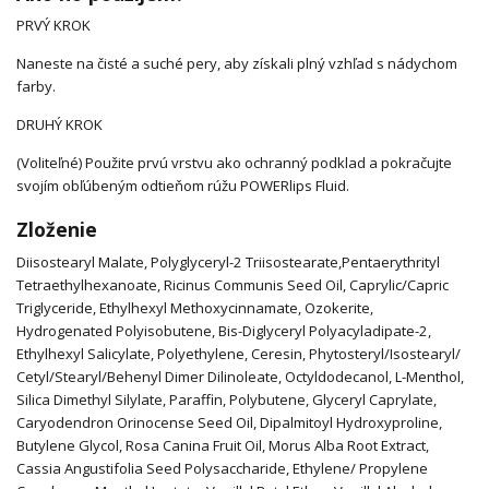
PRVÝ KROK
Naneste na čisté a suché pery, aby získali plný vzhľad s nádychom
farby.
DRUHÝ KROK
(Voliteľné) Použite prvú vrstvu ako ochranný podklad a pokračujte
svojím obľúbeným odtieňom rúžu POWERlips Fluid.
Zloženie
Diisostearyl Malate, Polyglyceryl-2 Triisostearate,Pentaerythrityl
Tetraethylhexanoate, Ricinus Communis Seed Oil, Caprylic/Capric
Triglyceride, Ethylhexyl Methoxycinnamate, Ozokerite,
Hydrogenated Polyisobutene, Bis-Diglyceryl Polyacyladipate-2,
Ethylhexyl Salicylate, Polyethylene, Ceresin, Phytosteryl/Isostearyl/
Cetyl/Stearyl/Behenyl Dimer Dilinoleate, Octyldodecanol, L-Menthol,
Silica Dimethyl Silylate, Paraffin, Polybutene, Glyceryl Caprylate,
Caryodendron Orinocense Seed Oil, Dipalmitoyl Hydroxyproline,
Butylene Glycol, Rosa Canina Fruit Oil, Morus Alba Root Extract,
Cassia Angustifolia Seed Polysaccharide, Ethylene/ Propylene