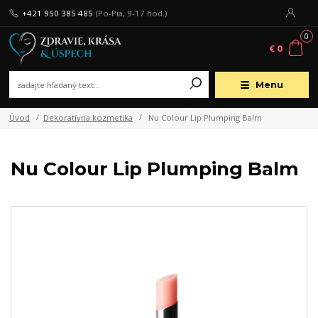
+421 950 385 485
(Po-Pia, 9-17 hod.)
0
€ 0
Menu
Úvod
Dekoratívna kozmetika
Nu Colour Lip Plumping Balm
Nu Colour Lip Plumping Balm