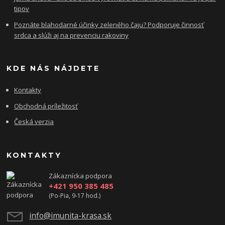
tipov
Poznáte blahodarné účinky zeleného čaju? Podporuje činnosť
srdca a slúži aj na prevenciu rakoviny
KDE NÁS NÁJDETE
Kontakty
Obchodná príležitosť
Česká verzia
KONTAKTY
Zákaznícka podpora
+421 950 385 485
(Po-Pia, 9-17 hod.)
info@imunita-krasa.sk