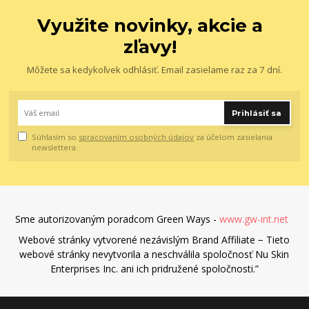
Využite novinky, akcie a
zľavy!
Môžete sa kedykoľvek odhlásiť. Email zasielame raz za 7 dní.
Prihlásiť sa
Súhlasím so
spracovaním osobných údajov
za účelom zasielania
newslettera.
Sme autorizovaným poradcom Green Ways -
www.gw-int.net
Webové stránky vytvorené nezávislým Brand Affiliate − Tieto
webové stránky nevytvorila a neschválila spoločnosť Nu Skin
Enterprises Inc. ani ich pridružené spoločnosti.”