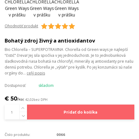
Ohodnotiť produkt
Bohatý zdroj živný a antioxidantov
Bio Chlorella – SUPERPOTRAVINA Chorella od Green ways je najlepší
“čistič“ čreva! Jej sila spočíva v jej jednoduchosti. Je to jednobunková
sladkovodná riasa bohatá na chlorofyl, minerály aj antioxidanty pre našu
dennú potrebu. Chlorella je „výťah“ pre kyslík. Po jej konzumácii sú naše
orgány do...
celý popis
Dostupnosť
skladom
€ 50
/
ks
€ 42,02
bez DPH
Pridať do košíka
Číslo produktu:
0066