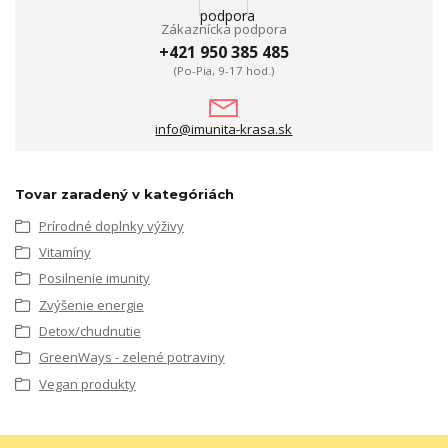
Zákaznícka podpora
+421 950 385 485
(Po-Pia, 9-17 hod.)
info@imunita-krasa.sk
Tovar zaradený v kategóriách
Prírodné doplnky výživy
Vitamíny
Posilnenie imunity
Zvýšenie energie
Detox/chudnutie
GreenWays - zelené potraviny
Vegan produkty