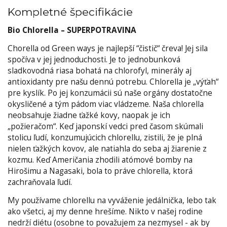
Kompletné špecifikácie
Bio Chlorella – SUPERPOTRAVINA
Chorella od Green ways je najlepší “čistič“ čreva! Jej sila
spočíva v jej jednoduchosti. Je to jednobunková
sladkovodná riasa bohatá na chlorofyl, minerály aj
antioxidanty pre našu dennú potrebu. Chlorella je „výťah“
pre kyslík. Po jej konzumácii sú naše orgány dostatočne
okysličené a tým pádom viac vládzeme. Naša chlorella
neobsahuje žiadne ťažké kovy, naopak je ich
„požieračom“. Keď japonskí vedci pred časom skúmali
stolicu ľudí, konzumujúcich chlorellu, zistili, že je plná
nielen ťažkých kovov, ale natiahla do seba aj žiarenie z
kozmu. Keď Američania zhodili atómové bomby na
Hirošimu a Nagasaki, bola to práve chlorella, ktorá
zachraňovala ľudí.
My používame chlorellu na vyváženie jedálnička, lebo tak
ako všetci, aj my denne hrešíme. Nikto v našej rodine
nedrží diétu (osobne to považujem za nezmysel - ak by