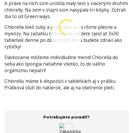
A práve na nich som urobila malý test s viacerými druhmi
chlorelly. Na zem v stajni som nasypala tri kôpky. Zožrali
iba tú od Green ways.
Chlorella bieli zuby a je vhodná aj na rôzne plesne a
mykózy. Na začiatku choroby jej môžete zjesť až 3x30
tabletiek denne po dobu troch dní a budete zdraví ako
rybičky!
Dávkovanie môžeme individuálne meniť! Chlorella do
seba ako špongia natiahne všetko, čo do vášho
organizmu nepatrí!
Chlorellu máme k dispozícii v tabletkách aj v prášku.
Prášková slúži do nátierok, ale aj na ošetrenie pleti.
Potrebujete poradiť?