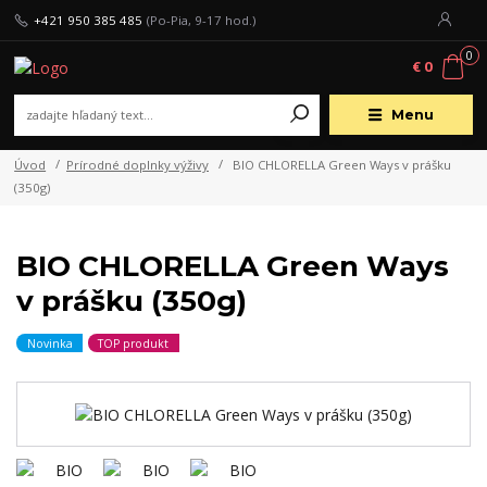
+421 950 385 485
(Po-Pia, 9-17 hod.)
0
€ 0
Menu
Úvod
Prírodné doplnky výživy
BIO CHLORELLA Green Ways v prášku
(350g)
BIO CHLORELLA Green Ways
v prášku (350g)
Novinka
TOP produkt