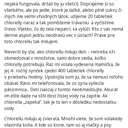
nejaká fungovala, držali by ju všetci). Doprajeme si so
všetkého, ale po jedle, ktoré je ťažké, alebo plné cukru či
iných nie veľmi vhodných látok, užijeme 20 tabletiek
chlorelly naraz a tak pomôžeme tráveniu a vyčistíme
črevo. Všetko, čo do tela nepatrí, sa vylúči. Kto z vás nemá
denne aspoň jednu nezdravú vec v ústach? Práve pre
toto chlorellu tak milujem.
Neverili by ste, ako chlorellu milujú deti – netreba ich
obmedzovať v množstve, sami dobre vedia, koľko
chlorelly potrebujú. Raz mi volala vydesená mamička, že
jej 4- ročný synček zjedol 400 tabletiek chlorelly
v priebehu hodiny. Upokojila som ju, že sa nemusí ničoho
obávať. Ráno mi telefonovala, že zo syna vyliezla
pásomnica... Deti naozaj v tomto neobmedzujte. Akurát
im ešte dajte na stôl dosť čistej vody na zapitie. Ak
chlorella „zapeká“, tak je to len v dôsledku nedostatku
vody.
Chlorellu milujú aj zvieratá. Mnohí viete, že som voľakedy
vlastnila koňa. A kde sú kone, tam sú aj mačky a psy.