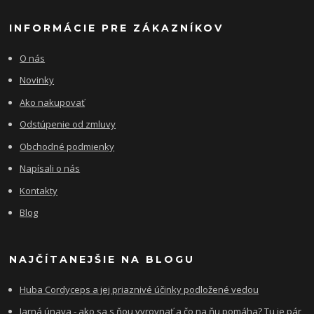
INFORMÁCIE PRE ZÁKAZNÍKOV
O nás
Novinky
Ako nakupovať
Odstúpenie od zmluvy
Obchodné podmienky
Napísali o nás
Kontakty
Blog
NAJČÍTANEJŠIE NA BLOGU
Huba Cordyceps a jej priaznivé účinky podložené vedou
Jarná únava - ako sa s ňou vyrovnať a čo na ňu pomáha? Tu je pár